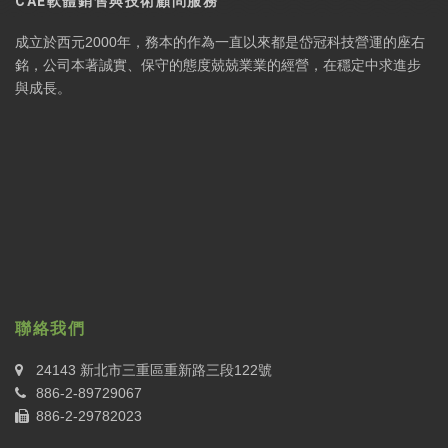
CAE軟體銷售與技術顧問服務
成立於西元2000年，務本的作為一直以來都是岱冠科技營運的座右
銘，公司本著誠實、保守的態度兢兢業業的經營，在穩定中求進步
與成長。
聯絡我們
24143 新北市三重區重新路三段122號
886-2-89729067
886-2-29782023