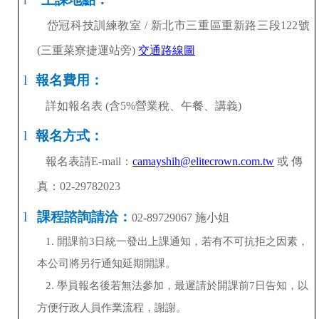
l
岱冠科技
訓練教室
/
新北市三重區重新路三段
122
號
(
三重菜寮捷運站旁
)
交通路線圖
l
報名費用：
詳如報名表
(
含
5%
營業稅、午餐、講義
)
l
報名方式：
報名表請
E-mail
：
camayshih
@elitecrown.com.tw
或 傳
真：
02-29782023
l
課程諮詢請洽：
02-89729067
施小姐
1.
開課前
3
日統一發出上課通知，若有不可抗拒之因素，
本公司將另行通知延期開課。
2.
學員報名後若無法參加，
最遲請於
開課前
7
日告知，以
方便行政人員作業流程，謝謝。