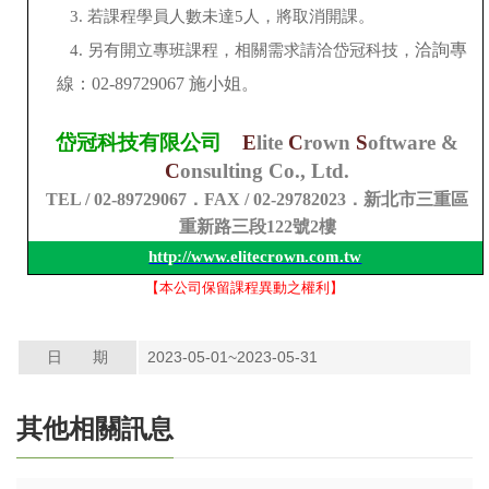
3.
若課程學員人數未達
5
人，將取消開課。
洽詢專
4.
另有開立專班課程，相關需求
請洽岱冠科技
，
線：
02-89729067
施小姐。
岱冠科技
有限公司
E
lite
C
rown
S
oftware &
C
onsulting Co., Ltd.
TEL / 02-89729067
．
FAX / 02-29782023
．新北市三重區
重新路三段
122
號
2
樓
http://www.elitecrown.com.tw
【本公司保留課程異動之權利】
日 期
2023-05-01~2023-05-31
其他相關訊息