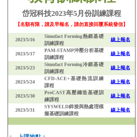
岱冠科技
2023
年
5
月份訓練課程
【名額有限，請及早報名
，請勿直接回覆系統發信
】
Simufact
Forming
熱鍛基礎
2023/5/16
線上報
名
訓練課程
PAM-STAMP
沖壓分析基礎
2023/5/17
線上報
名
訓練課程
Simufact
Forming
冷鍛基礎
2023/5/23
線上報
名
訓練課程
CFD-ACE+
基礎熱流訓練
2023/5/24
線上報
名
課程
ProCAST
高壓鑄造基礎訓
2023/5/30
線上報
名
練課程
SYSWELD
銲
接與熱處理模
2023/5/31
線上報
名
擬基礎訓練課程
上課地點：